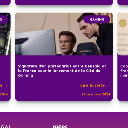
G
GAMING
Signature d’un partenariat entre Bensaid et
Coo
la France pour le lancement de la Cité du
fra
Gaming
num
te →
Lire la suite →
2024
29 octobre 2024
ÉGAL
MAROC