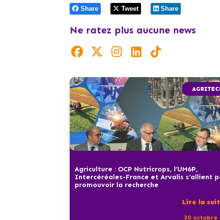
Share
Tweet
Share
Ne ratez plus aucune news
AGRITEC
Agriculture : OCP Nutricrops, l’UM6P,
Intercéréales-France et Arvalis s’allient 
promouvoir la recherche
Lire la sui
30 octobre 