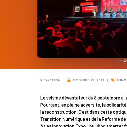
Les As
RÉDACTION
|
OCTOBRE 13, 2023
|
INNO
Le séisme dévastateur du 8 septembre a la
Pourtant, en pleine adversité, la solidarit
la reconstruction. C’est dans cette optique
Transition Numérique et de la Réforme de l
Atlas Innovation Expo : building smarter fo