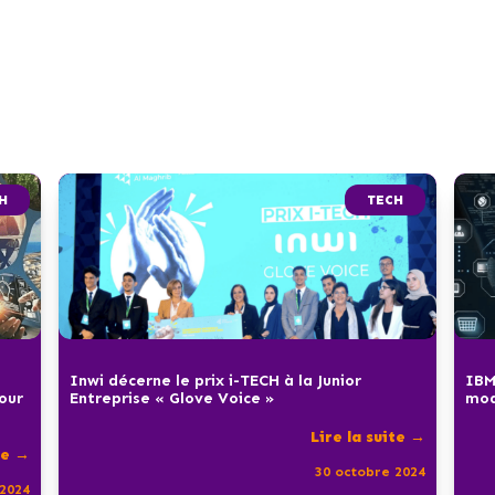
H
TECH
Inwi décerne le prix i-TECH à la Junior
IBM
pour
Entreprise « Glove Voice »
mod
Lire la suite →
te →
30 octobre 2024
2024