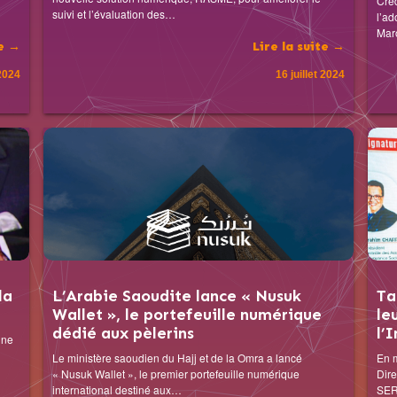
Créd
suivi et l’évaluation des…
l’ad
Mar
te →
Lire la suite →
 2024
16 juillet 2024
la
L’Arabie Saoudite lance « Nusuk
Ta
Wallet », le portefeuille numérique
le
dédié aux pèlerins
l’
une
Le ministère saoudien du Hajj et de la Omra a lancé
En m
« Nusuk Wallet », le premier portefeuille numérique
Dir
international destiné aux…
SER