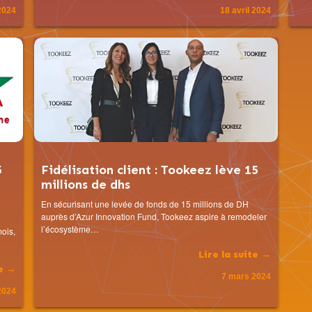
2024
18 avril 2024
5
Fidélisation client : Tookeez lève 15
millions de dhs
En sécurisant une levée de fonds de 15 millions de DH
auprès d’Azur Innovation Fund, Tookeez aspire à remodeler
l’écosystème…
ois,
Lire la suite →
te →
7 mars 2024
2024