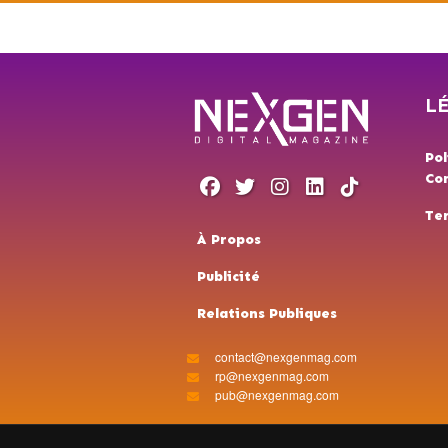
L
Pol
Con
Te
À Propos
Publicité
Relations Publiques
contact@nexgenmag.com
rp@nexgenmag.com
pub@nexgenmag.com