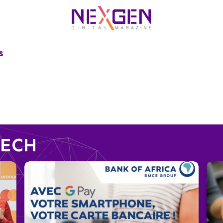
S
TECH