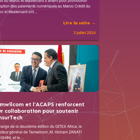
it du Maroc et Mastercard s’allient pour promouvoir
option des paiements numériques au Maroc Crédit du
oc et Mastercard ont…
Lire la suite →
3 juillet 2024
mwilcom et l’ACAPS renforcent
ur collaboration pour soutenir
InsurTech
arge de la deuxième édition du GITEX Africa, le
ecteur général de Tamwilcom, M. Hicham ZANATI
GHINI, et le…