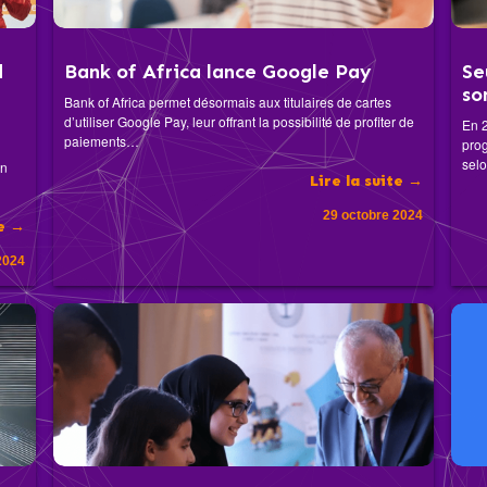
d
Bank of Africa lance Google Pay
Se
so
Bank of Africa permet désormais aux titulaires de cartes
d’utiliser Google Pay, leur offrant la possibilité de profiter de
En 2
paiements…
prog
sel
en
Lire la suite →
29 octobre 2024
te →
2024