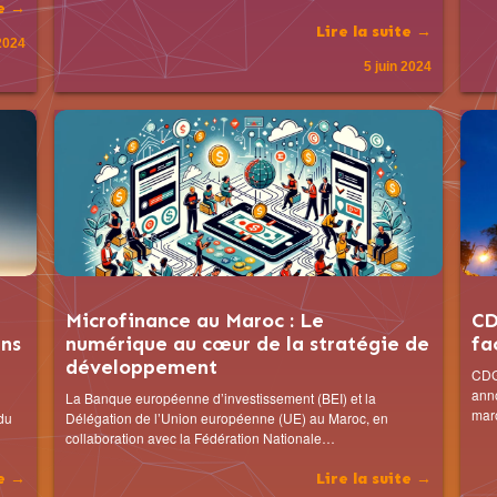
te →
Lire la suite →
 2024
5 juin 2024
Microfinance au Maroc : Le
CD
ans
numérique au cœur de la stratégie de
fa
développement
CDG
anno
La Banque européenne d’investissement (BEI) et la
maro
du
Délégation de l’Union européenne (UE) au Maroc, en
collaboration avec la Fédération Nationale…
te →
Lire la suite →