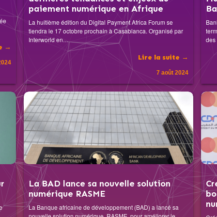
paiement numérique en Afrique
Ba
vée
La huitième édition du Digital Payment Africa Forum se
Bank
tiendra le 17 octobre prochain à Casablanca. Organisé par
term
Interworld en…
des
te →
Lire la suite →
2024
7 août 2024
r
La BAD lance sa nouvelle solution
Cr
numérique RASME
bo
nu
e
La Banque africaine de développement (BAD) a lancé sa
nouvelle solution numérique, RASME, pour améliorer le