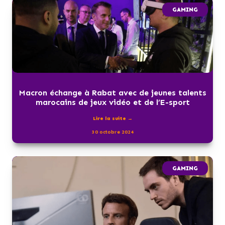
GAMING
Macron échange à Rabat avec de jeunes talents
marocains de jeux vidéo et de l’E-sport
Lire la suite →
30 octobre 2024
GAMING