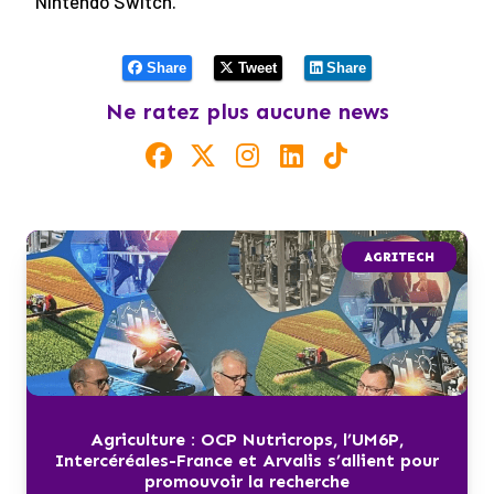
Nintendo Switch.
Share
Tweet
Share
Ne ratez plus aucune news
AGRITECH
Agriculture : OCP Nutricrops, l’UM6P,
Intercéréales-France et Arvalis s’allient pour
promouvoir la recherche