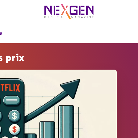
S
s prix