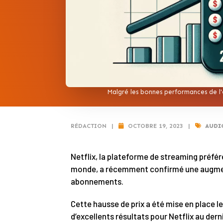
Malgré les bonnes performances de l'e
RÉDACTION
|
OCTOBRE 19, 2023
|
AUDI
Netflix, la plateforme de streaming préfé
monde, a récemment confirmé une augment
abonnements.
Cette hausse de prix a été mise en place l
d’excellents résultats pour Netflix au dern