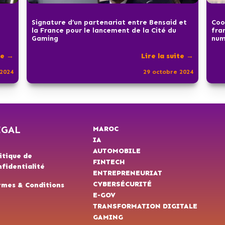
Signature d’un partenariat entre Bensaid et
Coo
la France pour le lancement de la Cité du
fra
Gaming
num
te →
Lire la suite →
2024
29 octobre 2024
ÉGAL
MAROC
IA
AUTOMOBILE
itique de
FINTECH
fidentialité
ENTREPRENEURIAT
CYBERSÉCURITÉ
rmes & Conditions
E-GOV
TRANSFORMATION DIGITALE
GAMING