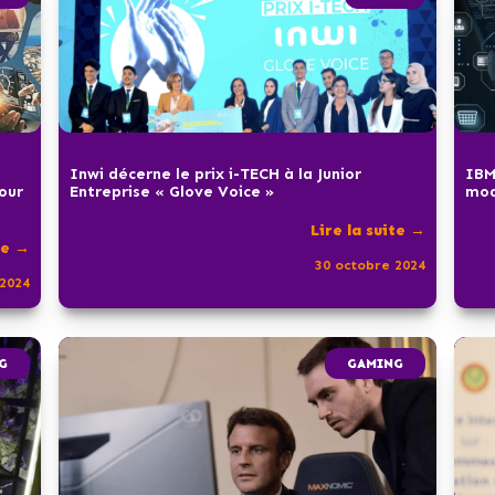
Inwi décerne le prix i-TECH à la Junior
IBM
pour
Entreprise « Glove Voice »
mod
Lire la suite →
te →
30 octobre 2024
2024
G
GAMING