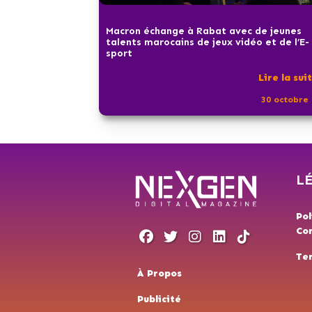
Macron échange à Rabat avec de jeunes
talents marocains de jeux vidéo et de l’E-
sport
Lire la sui
30 octobre 
L
Pol
Con
Te
À Propos
Publicité