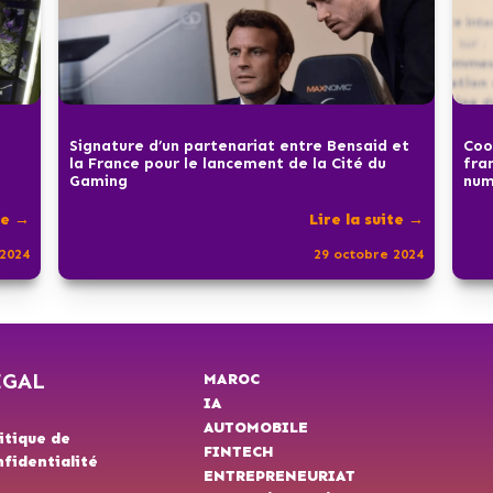
Signature d’un partenariat entre Bensaid et
Coo
la France pour le lancement de la Cité du
fra
Gaming
num
te →
Lire la suite →
2024
29 octobre 2024
ÉGAL
MAROC
IA
AUTOMOBILE
itique de
FINTECH
fidentialité
ENTREPRENEURIAT