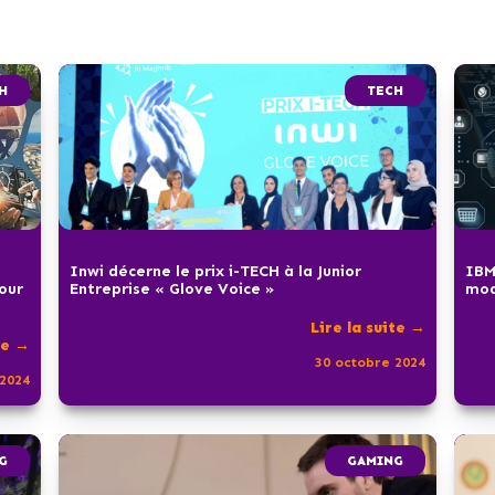
H
TECH
Inwi décerne le prix i-TECH à la Junior
IBM
pour
Entreprise « Glove Voice »
mod
Lire la suite →
te →
30 octobre 2024
2024
G
GAMING