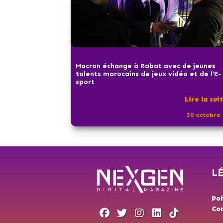
Macron échange à Rabat avec de jeunes
talents marocains de jeux vidéo et de l’E-
sport
Lire la sui
30 octobre 
L
Pol
Con