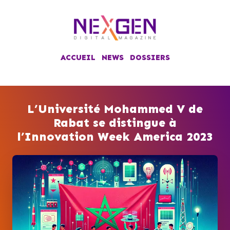
ACCUEIL
NEWS
DOSSIERS
L’Université Mohammed V de
Rabat se distingue à
l’Innovation Week America 2023