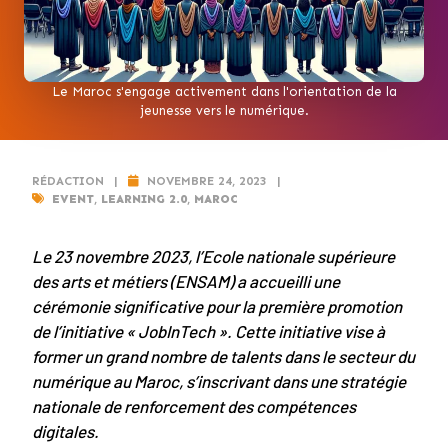
Le Maroc s'engage activement dans l'orientation de la
jeunesse vers le numérique.
RÉDACTION
|
NOVEMBRE 24, 2023
|
EVENT
,
LEARNING 2.0
,
MAROC
Le 23 novembre 2023, l’Ecole nationale supérieure
des arts et métiers (ENSAM) a accueilli une
cérémonie significative pour la première promotion
de l’initiative « JobInTech ». Cette initiative vise à
former un grand nombre de talents dans le secteur du
numérique au Maroc, s’inscrivant dans une stratégie
nationale de renforcement des compétences
digitales.