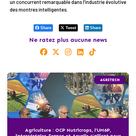
un concurrent remarquable dans l’industrie évolutive
des montres intelligentes.
Share
Tweet
Share
Ne ratez plus aucune news
AGRITECH
Agriculture : OCP Nutricrops, l’UM6P,
Intercéréales-France et Arvalis s’allient pour