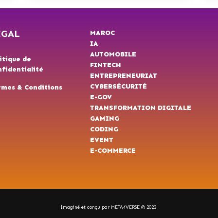
ÉGAL
MAROC
IA
AUTOMOBILE
itique de
FINTECH
fidentialité
ENTREPRENEURIAT
CYBERSÉCURITÉ
rmes & Conditions
E-GOV
TRANSFORMATION DIGITALE
GAMING
CODING
EVENT
E-COMMERCE
Imaginé et conçu par META4VERSE © 2023