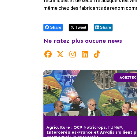
techniques et de sécurité auxquels les vé
même chez des fabricants de renom com
Share
Tweet
Share
Ne ratez plus aucune news
AGRITEC
Agriculture : OCP Nutricrops, l’UM6P,
Intercéréales-France et Arvalis s’allient 