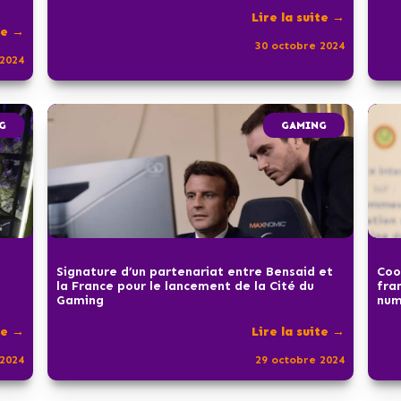
Lire la suite →
te →
30 octobre 2024
2024
G
GAMING
Signature d’un partenariat entre Bensaid et
Coo
la France pour le lancement de la Cité du
fra
Gaming
num
te →
Lire la suite →
2024
29 octobre 2024