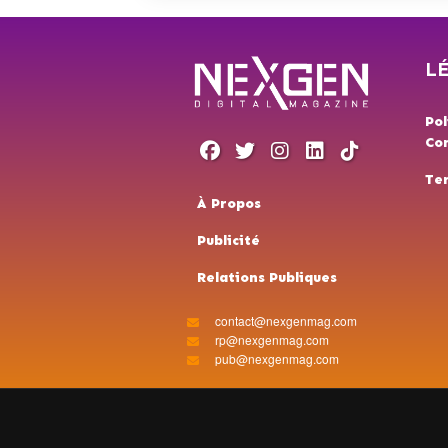
L
Pol
Con
Te
À Propos
Publicité
Relations Publiques
contact@nexgenmag.com
rp@nexgenmag.com
pub@nexgenmag.com