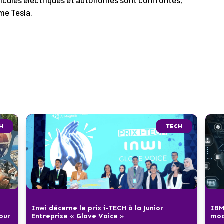
hicules électriques et autonomes sont confrontés,
me Tesla.
H
TECH
Inwi décerne le prix i-TECH à la Junior
IBM
pour
Entreprise « Glove Voice »
mod