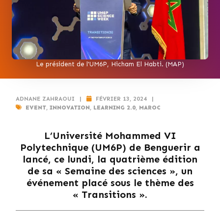
Le président de l'UM6P, Hicham El Habti. (MAP)
ADNANE ZAHRAOUI
|
FÉVRIER 13, 2024
|
EVENT
,
INNOVATION
,
LEARNING 2.0
,
MAROC
L’Université Mohammed VI
Polytechnique (UM6P) de Benguerir a
lancé, ce lundi, la quatrième édition
de sa « Semaine des sciences », un
événement placé sous le thème des
« Transitions ».