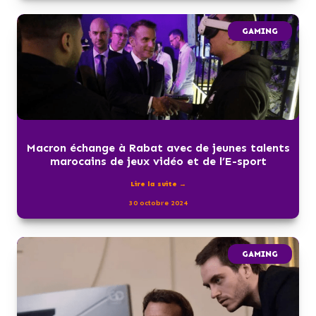
GAMING
Macron échange à Rabat avec de jeunes talents
marocains de jeux vidéo et de l’E-sport
Lire la suite →
30 octobre 2024
GAMING