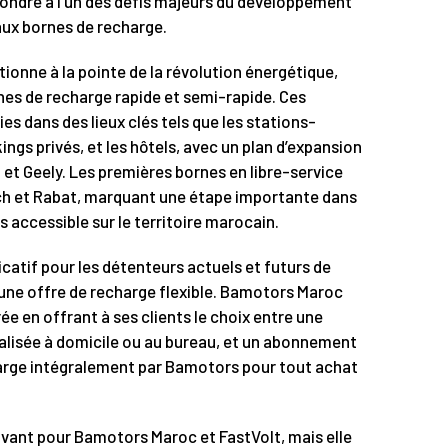
pondre à l’un des défis majeurs du développement
 aux bornes de recharge.
tionne à la pointe de la révolution énergétique,
nes de recharge rapide et semi-rapide. Ces
es dans des lieux clés tels que les stations-
ngs privés, et les hôtels, avec un plan d’expansion
et Geely. Les premières bornes en libre-service
ch et Rabat, marquant une étape importante dans
s accessible sur le territoire marocain.
icatif pour les détenteurs actuels et futurs de
d’une offre de recharge flexible. Bamotors Maroc
e en offrant à ses clients le choix entre une
alisée à domicile ou au bureau, et un abonnement
harge intégralement par Bamotors pour tout achat
 avant pour Bamotors Maroc et FastVolt, mais elle