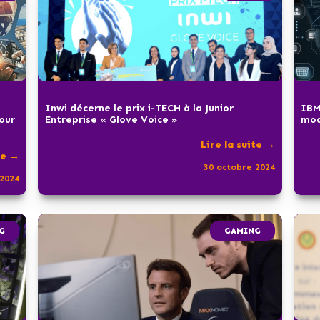
Inwi décerne le prix i-TECH à la Junior
IBM
pour
Entreprise « Glove Voice »
mod
Lire la suite →
te →
30 octobre 2024
2024
G
GAMING