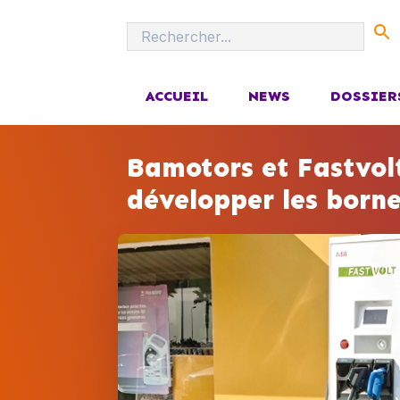
ACCUEIL
NEWS
DOSSIER
Bamotors et Fastvolt
développer les born