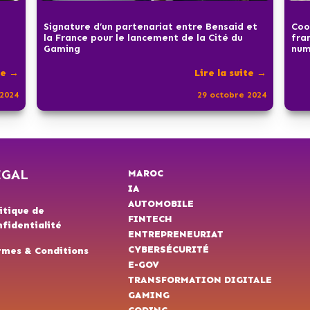
Signature d’un partenariat entre Bensaid et
Coo
la France pour le lancement de la Cité du
fra
Gaming
num
te →
Lire la suite →
2024
29 octobre 2024
ÉGAL
MAROC
IA
AUTOMOBILE
itique de
FINTECH
fidentialité
ENTREPRENEURIAT
CYBERSÉCURITÉ
rmes & Conditions
E-GOV
TRANSFORMATION DIGITALE
GAMING