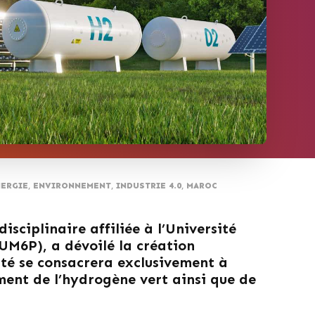
ERGIE
,
ENVIRONNEMENT
,
INDUSTRIE 4.0
,
MAROC
sciplinaire affiliée à l’Université
M6P), a dévoilé la création
ité se consacrera exclusivement à
ment de l’hydrogène vert ainsi que de