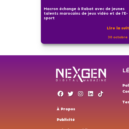
Macron échange à Rabat avec de jeunes
talents marocains de jeux vidéo et de l’E-
sport
Lire la sui
30 octobre 
L
Pol
Con
Te
À Propos
Publicité