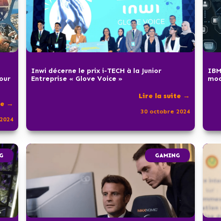
Inwi décerne le prix i-TECH à la Junior
IBM
pour
Entreprise « Glove Voice »
mod
Lire la suite →
te →
30 octobre 2024
2024
G
GAMING