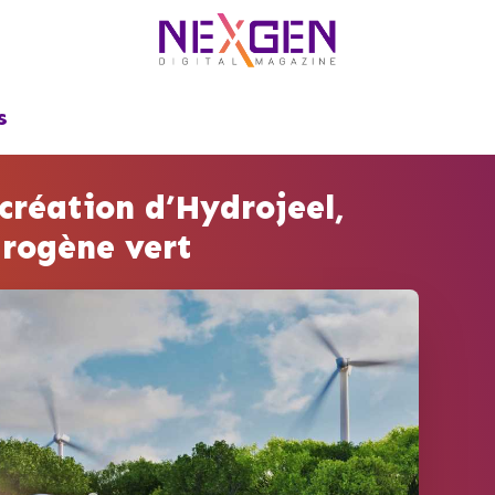
S
réation d’Hydrojeel,
drogène vert