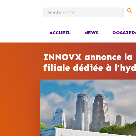
ACCUEIL
NEWS
DOSSIER
INNOVX annonce la c
filiale dédiée à l’hy