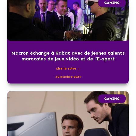
GAMING
Macron échange à Rabat avec de jeunes talents
marocains de jeux vidéo et de l’E-sport
Lire la suite →
30 octobre 2024
GAMING