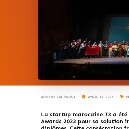
ADNANE ZAHRAOUI
|
AVRIL 18, 2024
|
M
La startup marocaine T3 a été
Awards 2023 pour sa solution i
diplômes. Cette consécration f