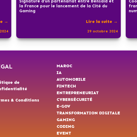
Signature d’un partenariat entre Bensaid et
Coo
la France pour le lancement de la Cité du
fra
Gaming
num
te →
Lire la suite →
2024
29 octobre 2024
ÉGAL
MAROC
IA
AUTOMOBILE
itique de
FINTECH
fidentialité
ENTREPRENEURIAT
CYBERSÉCURITÉ
rmes & Conditions
E-GOV
TRANSFORMATION DIGITALE
GAMING
CODING
EVENT