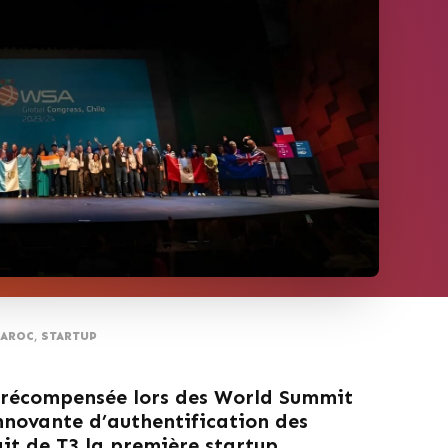
AROC
,
STARTUP
 récompensée lors des World Summit
nnovante d’authentification des
ait de T3 la première startup