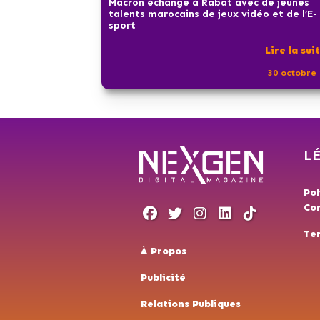
Macron échange à Rabat avec de jeunes
talents marocains de jeux vidéo et de l’E-
sport
Lire la sui
30 octobre 
L
Pol
Con
Te
À Propos
Publicité
Relations Publiques