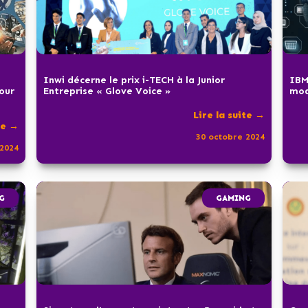
Inwi décerne le prix i-TECH à la Junior
IBM
pour
Entreprise « Glove Voice »
mod
Lire la suite →
te →
30 octobre 2024
2024
G
GAMING