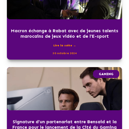
Macron échange à Rabat avec de jeunes talents
marocains de jeux vidéo et de l’E-sport
Lire la suite →
30 octobre 2024
GAMING
Signature d’un partenariat entre Bensaid et la
France pour le lancement de la Cité du Gaming