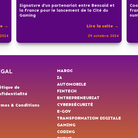
Signature d’un partenariat entre Bensaid et
Coo
la France pour le lancement de la Cité du
fra
Gaming
num
te →
Lire la suite →
2024
29 octobre 2024
ÉGAL
MAROC
IA
AUTOMOBILE
itique de
FINTECH
fidentialité
ENTREPRENEURIAT
CYBERSÉCURITÉ
rmes & Conditions
E-GOV
TRANSFORMATION DIGITALE
GAMING
CODING