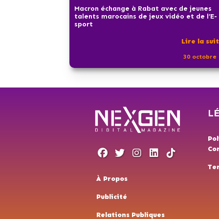
Macron échange à Rabat avec de jeunes
talents marocains de jeux vidéo et de l’E-
sport
Lire la sui
30 octobre 
L
Pol
Con
Te
À Propos
Publicité
Relations Publiques