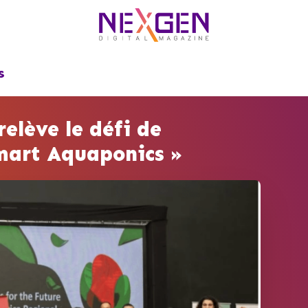
S
elève le défi de
Smart Aquaponics »