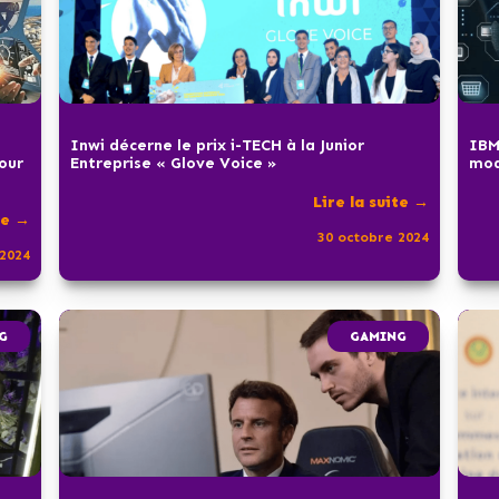
Inwi décerne le prix i-TECH à la Junior
IBM
pour
Entreprise « Glove Voice »
mod
Lire la suite →
te →
30 octobre 2024
2024
G
GAMING