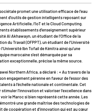
ociétale promet une utilisation efficace de l’eau
ent d’outils de gestion intelligents reposant sur
ence Artificielle, l’IoT et le Cloud Computing.
érents établissements d’enseignement supérieur
ité Al Akhawayn, un étudiant de l’Office de la
on du Travail (OFPPT), un étudiant de l’Université
’Université Ibn Tofail de Kénitra ainsi qu’une
équipe marocaine s’est démarquée par sa
ation exceptionnelle, précise la même source.
wei Northern Africa, a déclaré : « Au travers de la
son engagement pérenne en faveur de l’essor des
ents à l’échelle nationale et continentale. Cet
timuler l’innovation et valoriser l’excellence dans
voir le Maroc si bien représenté cette année. Les
émontré une grande maîtrise des technologies de
rit de coopération et d’innovation qui est au cœur