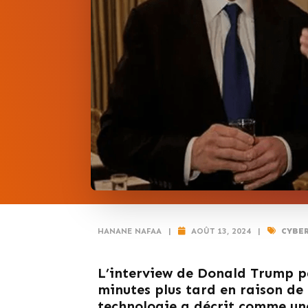
HANANE NAFAA
|
AOÛT 13, 2024
|
CYBE
L’interview de Donald Trump p
minutes plus tard en raison de 
technologie a décrit comme une