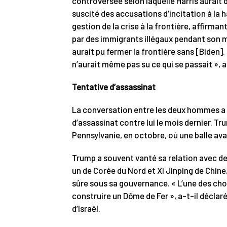
controversée selon laquelle Harris aurait d
suscité des accusations d’incitation à la hai
gestion de la crise à la frontière, affirman
par des immigrants illégaux pendant son m
aurait pu fermer la frontière sans [Biden]. I
n’aurait même pas su ce qui se passait », 
Tentative d’assassinat
La conversation entre les deux hommes a
d’assassinat contre lui le mois dernier. Tr
Pennsylvanie, en octobre, où une balle ava
Trump a souvent vanté sa relation avec 
un de Corée du Nord et Xi Jinping de Chine, 
sûre sous sa gouvernance. « L’une des chos
construire un Dôme de Fer », a-t-il déclar
d’Israël.