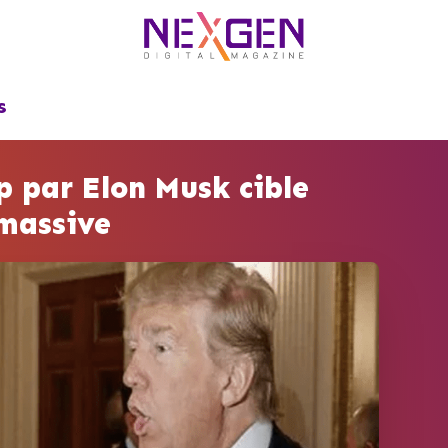
S
p par Elon Musk cible
massive