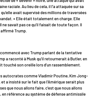
écidé de « devenir » noire, une attaque qui avait
ne raciale. Au lieu de cela, il l’a attaquée sur sa
t qu’elle avait supervisé des millions de traversées
andat. « Elle était totalement en charge. Elle
l ne savait pas ce qu’il faisait de toute façon. Il
a affirmé Trump.
 commencé avec Trump parlant de la tentative
ump a raconté à Musk qu’il retournerait à Butler, en
it touché son oreille lors d’un rassemblement.
des autocrates comme Vladimir Poutine, Kim Jong-
et a insisté sur le fait que l’Amérique serait plus
es que nous allons faire, c’est que nous allons
é, en référence au système de défense antimissile