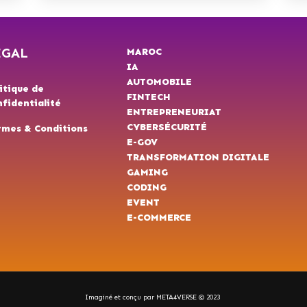
ÉGAL
MAROC
IA
AUTOMOBILE
itique de
FINTECH
fidentialité
ENTREPRENEURIAT
CYBERSÉCURITÉ
rmes & Conditions
E-GOV
TRANSFORMATION DIGITALE
GAMING
CODING
EVENT
E-COMMERCE
Imaginé et conçu par META4VERSE © 2023