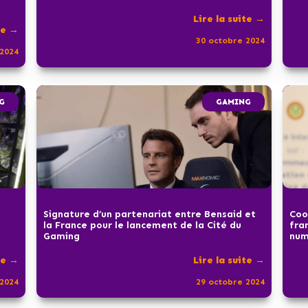
Lire la suite →
te →
30 octobre 2024
2024
G
GAMING
Signature d’un partenariat entre Bensaid et
Coo
la France pour le lancement de la Cité du
fra
Gaming
num
te →
Lire la suite →
2024
29 octobre 2024