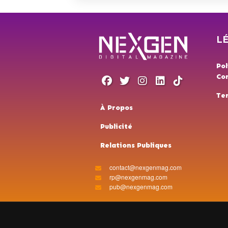
L
Pol
Con
Te
À Propos
Publicité
Relations Publiques
contact@nexgenmag.com
rp@nexgenmag.com
pub@nexgenmag.com