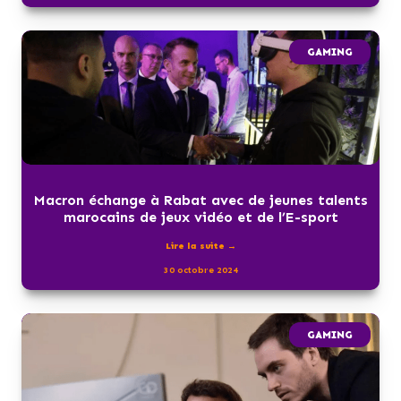
GAMING
Macron échange à Rabat avec de jeunes talents
marocains de jeux vidéo et de l’E-sport
Lire la suite →
30 octobre 2024
GAMING