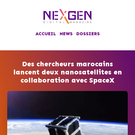
ACCUEIL
NEWS
DOSSIERS
Des chercheurs marocains
lancent deux nanosatellites en
collaboration avec SpaceX