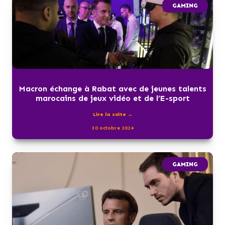
GAMING
Macron échange à Rabat avec de jeunes talents
marocains de jeux vidéo et de l’E-sport
Lire la suite →
30 octobre 2024
GAMING