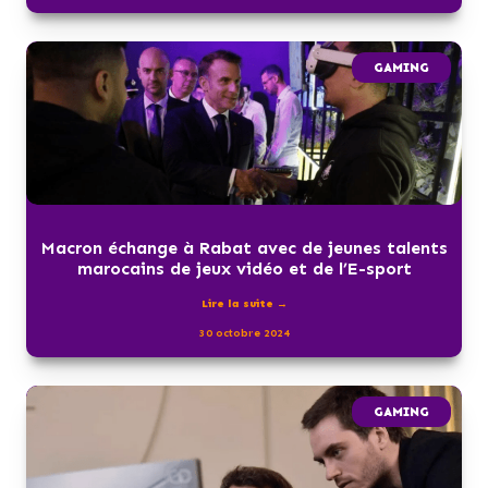
GAMING
Macron échange à Rabat avec de jeunes talents
marocains de jeux vidéo et de l’E-sport
Lire la suite →
30 octobre 2024
GAMING