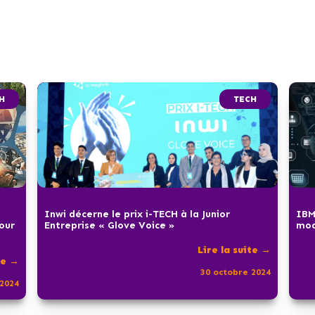
H
TECH
Inwi décerne le prix i-TECH à la Junior
IBM
pour
Entreprise « Glove Voice »
mod
Lire la suite →
te →
30 octobre 2024
2024