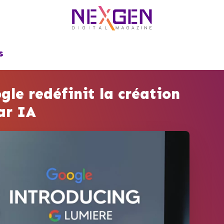
S
le redéfinit la création
ar IA