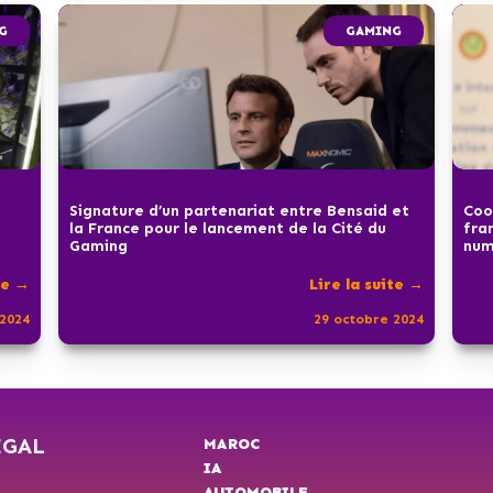
G
GAMING
Signature d’un partenariat entre Bensaid et
Coo
la France pour le lancement de la Cité du
fra
Gaming
num
te →
Lire la suite →
2024
29 octobre 2024
ÉGAL
MAROC
IA
AUTOMOBILE