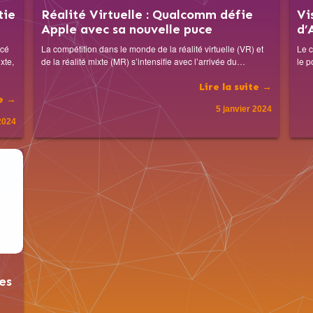
tie
Réalité Virtuelle : Qualcomm défie
Vi
Apple avec sa nouvelle puce
d’
ncé
La compétition dans le monde de la réalité virtuelle (VR) et
Le c
xte,
de la réalité mixte (MR) s’intensifie avec l’arrivée du…
le p
Lire la suite →
te →
5 janvier 2024
 2024
es