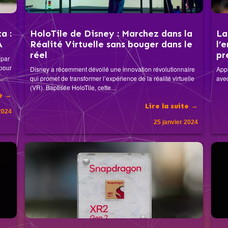
a :
HoloTile de Disney : Marchez dans la
La
A
Réalité Virtuelle sans bouger dans le
l’
réel
pr
 par
 pour
Disney a récemment dévoilé une innovation révolutionnaire
Appl
qui promet de transformer l’expérience de la réalité virtuelle
avec
(VR). Baptisée HoloTile, cette…
te →
Lire la suite →
2024
25 janvier 2024