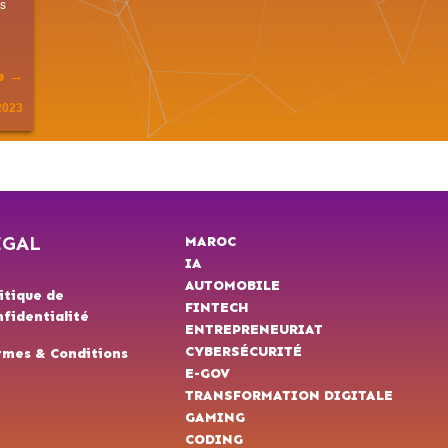
es
te →
2023
ÉGAL
MAROC
IA
AUTOMOBILE
itique de
FINTECH
fidentialité
ENTREPRENEURIAT
CYBERSÉCURITÉ
rmes & Conditions
E-GOV
TRANSFORMATION DIGITALE
GAMING
CODING