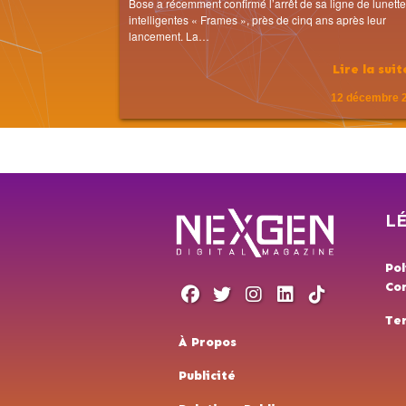
Bose a récemment confirmé l’arrêt de sa ligne de lunett
intelligentes « Frames », près de cinq ans après leur
lancement. La…
Lire la sui
12 décembre 
L
Pol
Con
Te
À Propos
Publicité