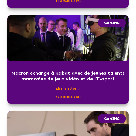
30 octobre 2024
GAMING
Macron échange à Rabat avec de jeunes talents
marocains de jeux vidéo et de l’E-sport
Lire la suite →
30 octobre 2024
GAMING